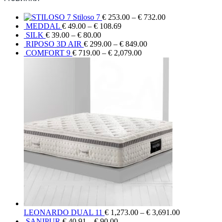
Stiloso 7
€
253.00
–
€
732.00
MEDDAL
€
49.00
–
€
108.69
SILK
€
39.00
–
€
80.00
RIPOSO 3D AIR
€
299.00
–
€
849.00
COMFORT 9
€
719.00
–
€
2,079.00
LEONARDO DUAL 11
€
1,273.00
–
€
3,691.00
SANIPUR
€
40.91
–
€
90.00