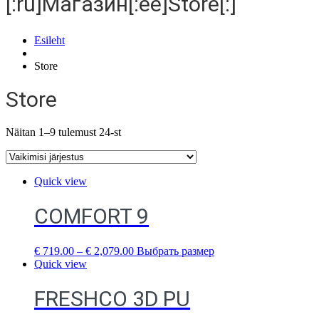
[:ru]Магазин[:ee]Store[:]
Esileht
Store
Store
Näitan 1–9 tulemust 24-st
Quick view
COMFORT 9
€
719.00
–
€
2,079.00
Выбрать размер
Quick view
FRESHCO 3D PU