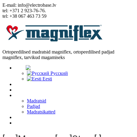
E-mail: info@electrobase.lv
tel: +371 2 923-76-76.
tel: +38 067 463 73 59
Ortopeedilised madratsid magniflex, ortopeedilised padjad
magniflex, tarvikud magamiseks
Keel:
Русский
Eesti
Home
Meist
Kaubad
Madratsid
Padjad
Madratsikatted
Artiklid
Sidemed